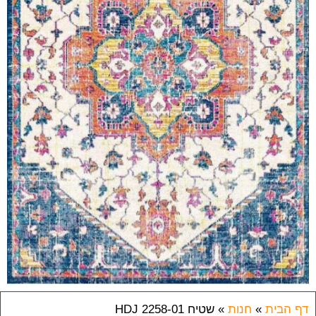
דף הבית
»
חנות
»
שטיח HDJ 2258-01