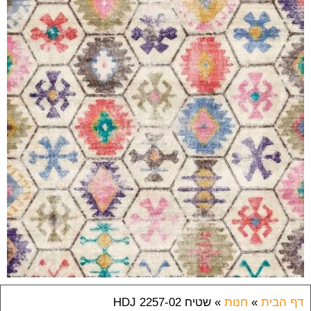
דף הבית
»
חנות
»
שטיח HDJ 2257-02