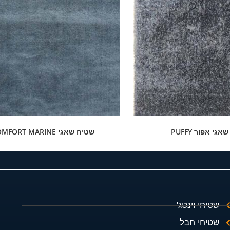
גי אפור PUFFY
שטיח שאגי COMFORT MARINE
שטיחי וינטג'
שטיחי חבל