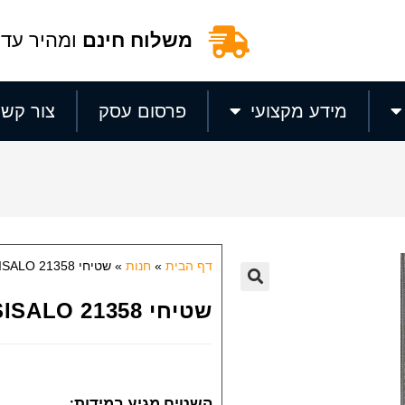
משלוח חינם
ומהיר עד 
מידע מקצועי
פרסום עסק
צור קשר
דף הבית
»
חנות
»
שטיחי SISALO 21358
🔍
שטיחי SISALO 21358
השטיח מגיע במידות: