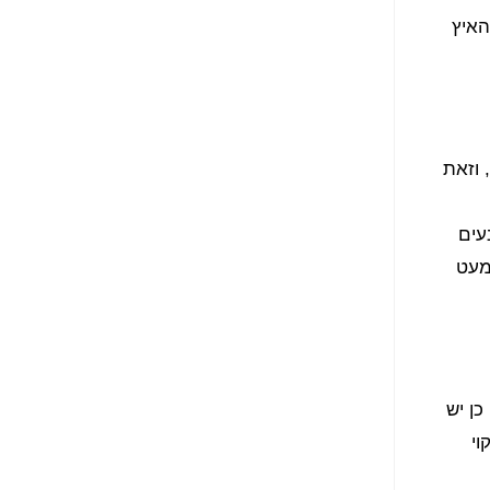
שוב ואין להאיץ
 וזאת
עים
מעט
כן יש
וי