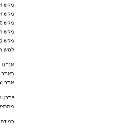
מקש Ctrl + יגדיל את הטקסט באתר
מקש Ctrl – יקטין את הטקסט באתר
מקש Ctrl 0 יחזיר את האתר לגדלו המקורי
מקש רווח (SPACE) יוריד את
מקש F11 יגדיל את המסך לגודל מלא – לחיצה נוספת תקטין אותו חזרה.
למען ה
אנחנו מ
באתר ז
אתר זה
ייתכן 
מתבצעי
במידה 