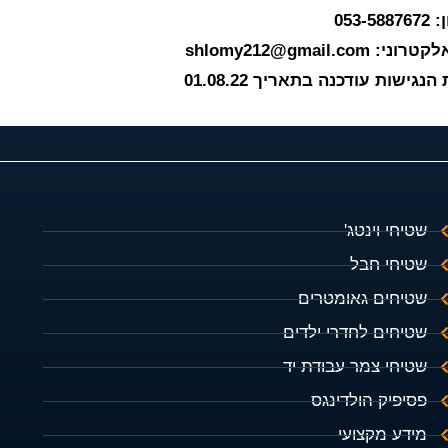
053-5
: shlomy212@gmail.com
נגישות עודכנה בתאריך 01.08.22
שטיחי וינטג'
שטיחי חבל
שטיחים גאומטרים
שטיחים לחדרי ילדים
שטיחי צמר עבודת יד
פסיפיק הולדינגס
מידע מקצועי