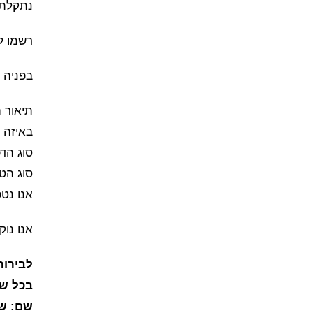
נתקלת 
רשמו ל
בפניה ע
תיאור 
באיזה 
סוג הדפ
סוג הט
אנו נט
אנו נוק
לבירור
בכל שא
שם: של